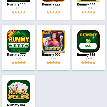
Rummy 111
Rummy 222
Rummy 444
Latest
Latest
Latest
Rummy 777
Rummy 999
Rummy 555
Latest
Latest
Latest
Rummy Ola